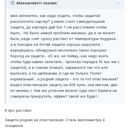
Alessanderrr сказал:
мне непонятно, как надо ездить, чтобы защитой
расколотить картер? у меня стоит самоделошная
защита, до картера дай бог 1 см расстояние чтобы
было... Не было зимой проблем никаких, да и че может
быть, ведь снег сразу растает от температуры поддона...
а в поездке на Алтай защита хорошо выручила -
вернувшись, обнаружил несколько таких хороших
борозд на защите... о5 же, не пойму, как надо ехать
чтобы туда камни залетали... проехал порядка 15 тыс км с
защитой, и в говнах плавал, зарывался так что еле
вылезал, и по щебенкам, и где ни только. Полет
нормальный... а родная защита - это та что пластиковая?
видел пластиковую защиту на 406 купе, она мягкая, дык
по-моему с тем же успехом можно туда лист бумаги на
саморезы прикрутить, эффект такой же будет...
Я про рестайл.
Защита родная не пластиковая. Сталь миллиметра 4
толщиной.