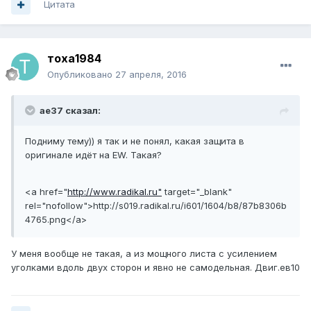
Цитата
тоха1984
Опубликовано
27 апреля, 2016
ae37 сказал:
Подниму тему)) я так и не понял, какая защита в
оригинале идёт на EW. Такая?
<a href="
http://www.radikal.ru"
target="_blank"
rel="nofollow">
http://s019.radikal.ru/i601/1604/b8/87b8306b
4765.png
</a>
У меня вообще не такая, а из мощного листа с усилением
уголками вдоль двух сторон и явно не самодельная. Двиг.ев10