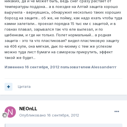
никаких, да и че может быть, ведь снег сразу растает от
температуры поддона... а в поездке на Алтай защита хорошо
выручила - вернувшись, обнаружил несколько таких хороших
борозд на защите... о5 же, не пойму, как надо ехать чтобы туда
камни залетали... проехал порядка 15 тыс км с защитой, и в
говнах плавал, зарывался так что еле вылезал, и по
щебенкам, и где ни только. Полет нормальный... а родная
защита - это та что пластиковая? видел пластиковую защиту
на 406 купе, она мягкая, дык по-моему с тем же успехом
можно туда лист бумаги на саморезы прикрутить, эффект
такой же будет...
Изменено
16 сентября, 2012
пользователем Alessanderrr
Цитата
NEOnLL
Опубликовано
16 сентября, 2012