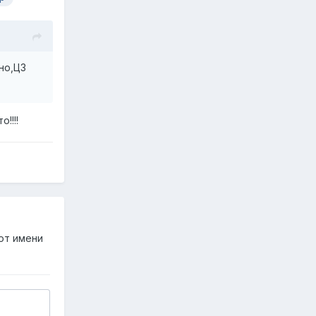
но,ЦЗ
!!!!
от имени