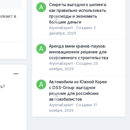
Секреты выгодного шопинга:
как правильно использовать
елкает в
промокоды и экономить
0
большие деньги
AlyonaExpert
· Создано
2
декабря, 2025
Аренда мини кранов-пауков:
инновационное решение для
0
современного строительства
AlyonaExpert
· Создано
25
ноября, 2025
Автомобили из Южной Кореи
ть?
с DSS-Group: выгодное
решение для российских
0
автомобилистов
AlyonaExpert
· Создано
17
ноября, 2025