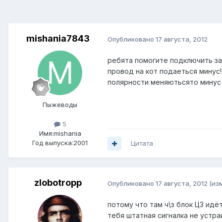
mishania7843
Опубликовано
17 августа, 2012
ребята помогите подключить зак
провод на кот подаеться минус!!!
полярности меняютьсято минус и
Пыжеводы
5
Имя:mishania
Год выпуска:2001
Цитата
zlobotropp
Опубликовано
17 августа, 2012
(из
потому что там ч\з блок ЦЗ идё
тебя штатная сигналка не устра