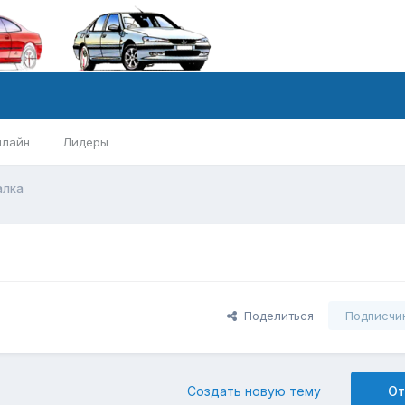
нлайн
Лидеры
алка
Поделиться
Подписчи
Создать новую тему
От