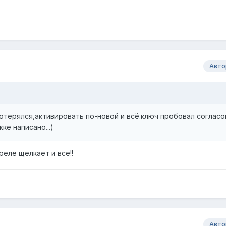
Авто
потерялся,активировать по-новой и всё.ключ пробовал согласо
жке написано...)
реле щелкает и все!!
Авто