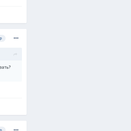
р
вать?
р