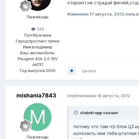
откроют.не страдай фигнёй,отда
Изменено
17 августа, 2012
пользо
Пыжеводы
349
Пол:
Мужчина
Город:
проспект пипки
Имя:владимир
Ваш автомобиль:
Peugeot 406 2.0 16V
АКПП
Год выпуска:2000
Цитата
mishania7843
Опубликовано
18 августа, 2012
zlobotropp сказал:
потому что там ч\з блок ЦЗ 
колхозить.чем тебя штатная 
Пыжеводы