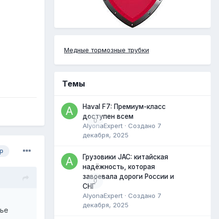
Медные тормозные трубки
Темы
Haval F7: Премиум-класс
доступен всем
0
AlyonaExpert
· Создано
7
декабря, 2025
р
Грузовики JAC: китайская
надёжность, которая
завоевала дороги России и
0
СНГ
AlyonaExpert
· Создано
7
декабря, 2025
нье