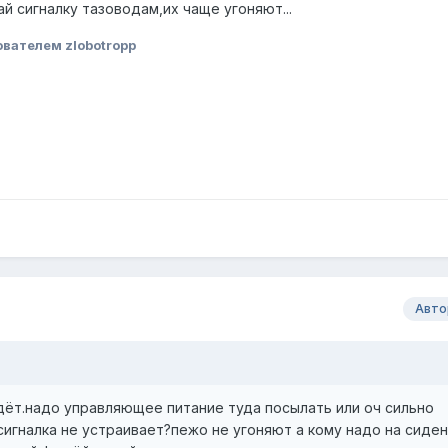
й сигналку тазоводам,их чаще угоняют...
вателем zlobotropp
Авто
идёт.надо управляющее питание туда посылать или оч сильно
сигналка не устраивает?пежо не угоняют а кому надо на сиде