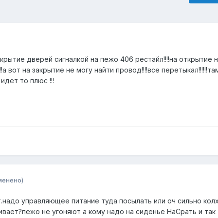
рытие дверей сигналкой на пежо 406 рестайл!!!!на открытие 
а вот на закрытие не могу найти провод!!!!все перетыкал!!!!!!та
дет то плюс !!!
менено)
т.надо управляющее питание туда посылать или оч сильно кол
ивает?пежо не угоняют а кому надо на сиденье НаСрать и так