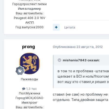
Город:
проспект пипки
Имя:владимир
Ваш автомобиль:
Peugeot 406 2.0 16V
АКПП
Год выпуска:2000
Цитата
prong
Опубликовано
22 августа, 2012
mishania7843 сказал:
в том то и проблема -штатна
щелкает в BCI и ноль!!!поэтом
Пыжеводы
вот ищу кто ставил,и решил э
1,3 тыс
Пол:
Мужчина
ставил (не сам) но проблему не
Город:
МСК,ЮЗАО
отдельно. Типа,двойная защита
Имя:пронг
Ваш автомобиль: