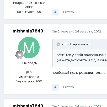
Peugeot 406 1.8 i 16V
МКПП
Год выпуска:2001
Цитата
mishania7843
Опубликовано
24 августа, 2012
zlobotropp сказал:
оёпт.так у тебя радиоканал 
(нажать,включить и т.д. в кни
Пыжеводы
5
пробовал!!!ноль реакции,только 
Имя:mishania
Год выпуска:2001
Цитата
mishania7843
Опубликовано
24 августа, 2012