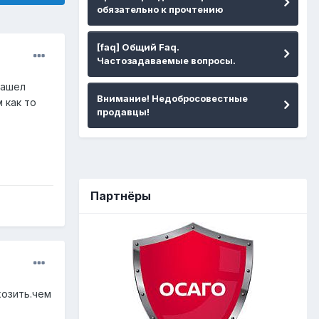
обязательно к прочтению
[faq] Общий Faq.
Частозадаваемые вопросы.
нашел
Внимание! Недобросовестные
м как то
продавцы!
Партнёры
хозить.чем