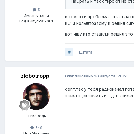
НаСрать и так откроют.не ст
5
Имя:mishania
в том то и проблема -штатная н
Год выпуска:2001
BCI и ноль!!!поэтому и решил сиг
вот ищу кто ставил,и решил это 
Цитата
zlobotropp
Опубликовано
20 августа, 2012
оёпт.так у тебя радиоканал пот
(нажать,включить и т.д. в книжке
Пыжеводы
349
Пол:
Мужчина