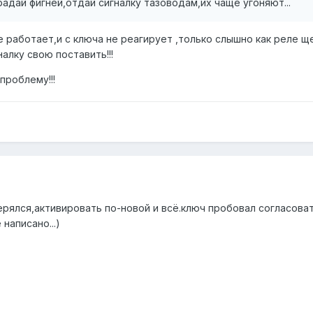
радай фигнёй,отдай сигналку тазоводам,их чаще угоняют...
е работает,и с ключа не реагирует ,только слышно как реле щ
налку свою поставить!!!
проблему!!!
ерялся,активировать по-новой и всё.ключ пробовал согласова
 написано...)