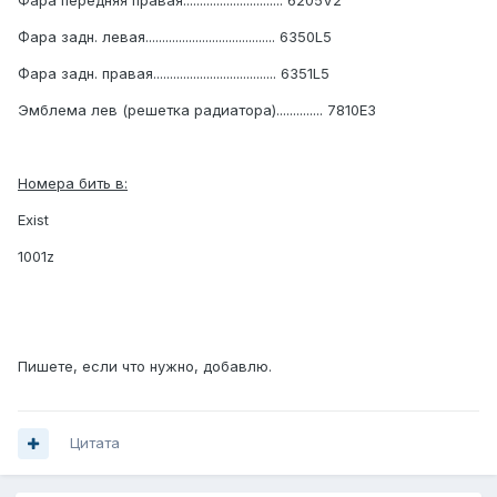
Фара передняя правая.............................. 6205V2
Фара задн. левая....................................... 6350L5
Фара задн. правая..................................... 6351L5
Эмблема лев (решетка радиатора).............. 7810E3
Номера бить в:
Exist
1001z
Пишете, если что нужно, добавлю.
Цитата