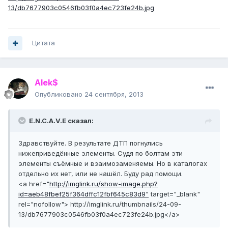
13/db7677903c0546fb03f0a4ec723fe24b.jpg
Цитата
Alek$
Опубликовано
24 сентября, 2013
E.N.C.A.V.E сказал:
Здравствуйте. В результате ДТП погнулись
нижеприведённые элементы. Судя по болтам эти
элементы съёмные и взаимозаменяемы. Но в каталогах
отдельно их нет, или не нашёл. Буду рад помощи.
<a href="
http://imglink.ru/show-image.php?
id=aeb48fbef25f364dffc12fbf645c83d9"
target="_blank"
rel="nofollow">
http://imglink.ru/thumbnails/24-09-
13/db7677903c0546fb03f0a4ec723fe24b.jpg
</a>