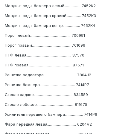
Молдинг задн. бампера левый.................. 7452K2
Молдинг задн. бампера правый................ 7452K3
Молдинг задн. бампера центр................... 7452K4
Порог левый............................................. 700991
Порог правый........................................... 701096
ПТФ левая.................................................. 87570
ПТФ правая................................................ 87571
Решетка радиатора.................................... 7804J2
Решетка бампера....................................... 7414P7
Стекло заднее........................................... 834589
Стекло лобовое......................................... 811675
Усилитель переднего бампера.................... 7414P6
Фара передняя левая................................ 6204V2