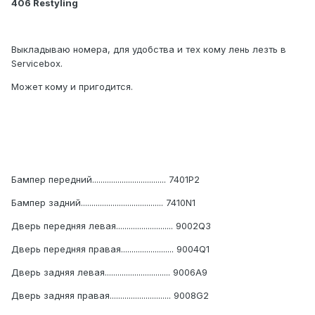
406 Restyling
Выкладываю номера, для удобства и тех кому лень лезть в
Servicebox.
Может кому и пригодится.
Бампер передний................................... 7401P2
Бампер задний....................................... 7410N1
Дверь передняя левая........................... 9002Q3
Дверь передняя правая......................... 9004Q1
Дверь задняя левая............................... 9006A9
Дверь задняя правая............................. 9008G2