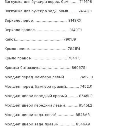
Заглушка для буксира перед. бамп......... 7414P8
Заглушка для буксира задн. бамп........... 7414Q3
Зеркало левое........................................ 8148RX
Зеркало правое....................................... 8149T1
Капот....................................................... 7901J9
Крыло левое............................................ 7841F4
Крыло правое.......................................... 7841F5
Крышка багажника................................... 860675
Молдинг перед. бампера левый................. 7452J0
Молдинг перед. бампера правый............... 7452J1
Молдинг двери передний правый............. 8545L3
Молдинг двери передний левый............... 8545L2
Молдинг двери задн. левый..................... 8546A8
Молдинг двери задн. правый................... 8546A9