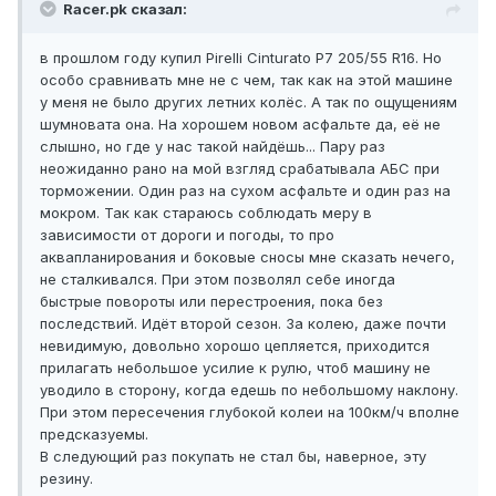
Racer.pk сказал:
в прошлом году купил Pirelli Cinturato P7 205/55 R16. Но
особо сравнивать мне не с чем, так как на этой машине
у меня не было других летних колёс. А так по ощущениям
шумновата она. На хорошем новом асфальте да, её не
слышно, но где у нас такой найдёшь... Пару раз
неожиданно рано на мой взгляд срабатывала АБС при
торможении. Один раз на сухом асфальте и один раз на
мокром. Так как стараюсь соблюдать меру в
зависимости от дороги и погоды, то про
аквапланирования и боковые сносы мне сказать нечего,
не сталкивался. При этом позволял себе иногда
быстрые повороты или перестроения, пока без
последствий. Идёт второй сезон. За колею, даже почти
невидимую, довольно хорошо цепляется, приходится
прилагать небольшое усилие к рулю, чтоб машину не
уводило в сторону, когда едешь по небольшому наклону.
При этом пересечения глубокой колеи на 100км/ч вполне
предсказуемы.
В следующий раз покупать не стал бы, наверное, эту
резину.