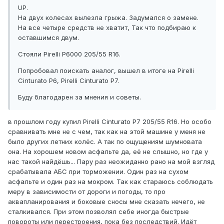
UP.
На двух колесах вылезла грыжа. Задумался о замене.
На все четыре средств не хватит, Так что подбираю к
оставшимся двум.
Стояли Pirelli P6000 205/55 R16.
Попробовал поискать аналог, вышел в итоге на Pirelli
Cinturato P6, Pirelli Cinturato P7.
Буду благодарен за мнения и советы.
в прошлом году купил Pirelli Cinturato P7 205/55 R16. Но особо
сравнивать мне не с чем, так как на этой машине у меня не
было других летних колёс. А так по ощущениям шумновата
она. На хорошем новом асфальте да, её не слышно, но где у
нас такой найдёшь... Пару раз неожиданно рано на мой взгляд
срабатывала АБС при торможении. Один раз на сухом
асфальте и один раз на мокром. Так как стараюсь соблюдать
меру в зависимости от дороги и погоды, то про
аквапланирования и боковые сносы мне сказать нечего, не
сталкивался. При этом позволял себе иногда быстрые
повороты или перестроения, пока без последствий. Идёт