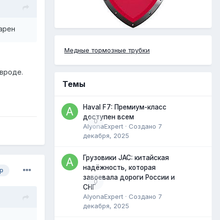
арен
Медные тормозные трубки
 вроде.
Темы
Haval F7: Премиум-класс
доступен всем
0
AlyonaExpert
· Создано
7
декабря, 2025
Грузовики JAC: китайская
надёжность, которая
р
завоевала дороги России и
0
СНГ
AlyonaExpert
· Создано
7
декабря, 2025