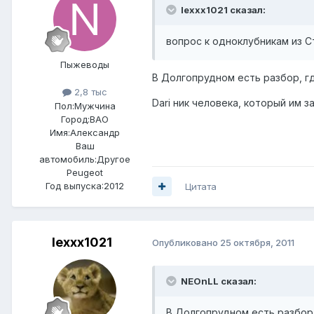
lexxx1021 сказал:
вопрос к одноклубникам из 
Пыжеводы
В Долгопрудном есть разбор, г
2,8 тыс
Dari ник человека, который им 
Пол:
Мужчина
Город:
ВАО
Имя:Александр
Ваш
автомобиль:Другое
Peugeot
Год выпуска:2012
Цитата
lexxx1021
Опубликовано
25 октября, 2011
NEOnLL сказал:
В Долгопрудном есть разбор,