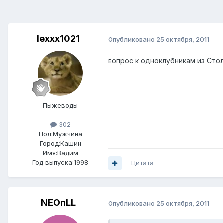
lexxx1021
Опубликовано
25 октября, 2011
вопрос к одноклубникам из Сто
Пыжеводы
302
Пол:
Мужчина
Город:
Кашин
Имя:Вадим
Год выпуска:1998
Цитата
NEOnLL
Опубликовано
25 октября, 2011