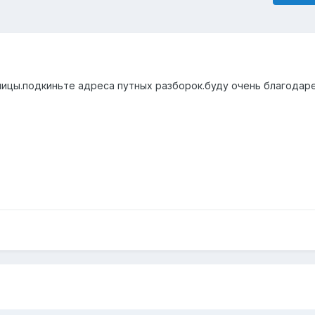
лицы.подкиньте адреса путных разборок.буду очень благодар