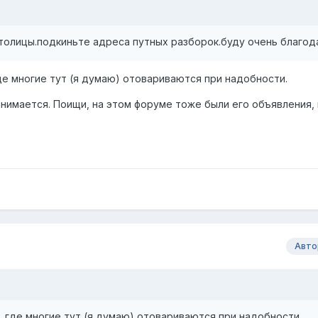
Столицы.подкиньте адреса путных разборок.буду очень благод
де многие тут (я думаю) отовариваются при надобности.
занимается. Поищи, на этом форуме тоже были его объявления,
Авто
 где многие тут (я думаю) отовариваются при надобности.