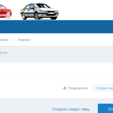
нлайн
Лидеры
есок
Поделиться
Подписчи
Создать новую тему
От