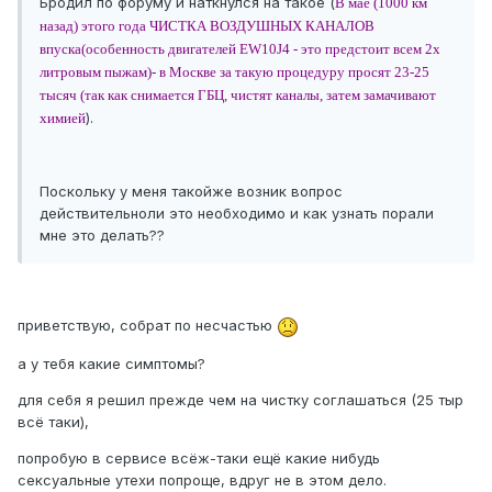
Бродил по форуму и наткнулся на такое (
В мае (1000 км
назад) этого года ЧИСТКА ВОЗДУШНЫХ КАНАЛОВ
впуска(особенность двигателей EW10J4 - это предстоит всем 2х
литровым пыжам)- в Москве за такую процедуру просят 23-25
тысяч (так как снимается ГБЦ, чистят каналы, затем замачивают
).
химией
Поскольку у меня такойже возник вопрос
действительноли это необходимо и как узнать порали
мне это делать??
приветствую, собрат по несчастью
а у тебя какие симптомы?
для себя я решил прежде чем на чистку соглашаться (25 тыр
всё таки),
попробую в сервисе всёж-таки ещё какие нибудь
сексуальные утехи попроще, вдруг не в этом дело.