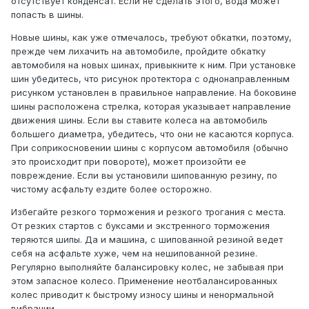
отсутствует конденсат. Если не сделать этого, вода может
попасть в шины.
Новые шины, как уже отмечалось, требуют обкатки, поэтому,
прежде чем лихачить на автомобиле, пройдите обкатку
автомобиля на новых шинах, привыкните к ним. При установке
шин убедитесь, что рисунок протектора с однонаправленным
рисунком установлен в правильное направление. На боковине
шины расположена стрелка, которая указывает направление
движения шины. Если вы ставите колеса на автомобиль
большего диаметра, убедитесь, что они не касаются корпуса.
При соприкосновении шины с корпусом автомобиля (обычно
это происходит при повороте), может произойти ее
повреждение. Если вы установили шипованную резину, по
чистому асфальту ездите более осторожно.
Избегайте резкого торможения и резкого трогания с места.
От резких стартов с буксами и экстренного торможения
теряются шипы. Да и машина, с шипованной резиной ведет
себя на асфальте хуже, чем на нешипованной резине.
Регулярно выполняйте балансировку колес, не забывая при
этом запасное колесо. Применение неотбалансированных
колес приводит к быстрому износу шины и ненормальной
вибрации.