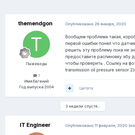
themendgon
Опубликовано
26 января, 2020
Вообщем проблема такая, короб
первой ошибки понял что датчик 
решить эту проблему пока не зн
предоставите распиновку эбу д
чтобы проверить . Ссылку на фот
Пыжеводы
transmission oil pressure sensor 2)
1
Имя:Евгений
Год выпуска:2004
Цитата
3 недели спустя...
IT Engineer
Опубликовано
11 февраля, 2020
(и