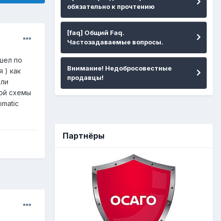
обязательно к прочтению
[faq] Общий Faq.
Частозадаваемые вопросы.
шел по
Внимание! Недобросовестные
 ) как
продавцы!
сли
ной схемы
omatic
Партнёры