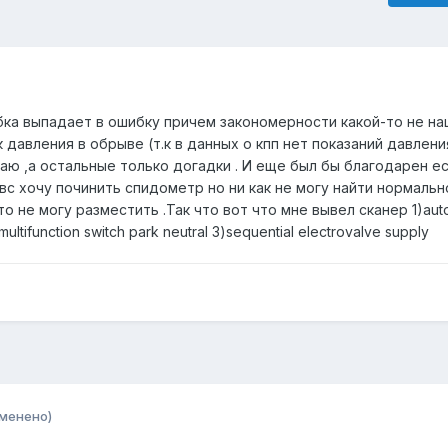
ка выпадает в ошибку причем закономерности какой-то не на
давления в обрыве (т.к в данных о кпп нет показаний давления
аю ,а остальные только догадки . И еще был бы благодарен е
вс хочу починить спидометр но ни как не могу найти нормаль
о не могу разместить .Так что вот что мне вывел сканер 1)aut
multifunction switch park neutral 3)sequential electrovalve supply
зменено)