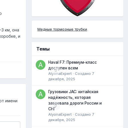
о
Медные тормозные трубки
3 км, она
коробке, и
Темы
Haval F7: Премиум-класс
доступен всем
0
AlyonaExpert
· Создано
7
декабря, 2025
Грузовики JAC: китайская
надёжность, которая
от имени
завоевала дороги России и
0
СНГ
AlyonaExpert
· Создано
7
декабря, 2025