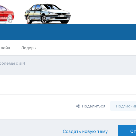
нлайн
Лидеры
облемы с al4
Поделиться
Подписчи
Создать новую тему
От