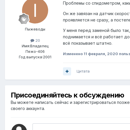
Проблемы со спидометром, каки
Он же завязан на датчик скорос
проявляется не сразу, а посте
Пыжеводы
У меня перед заменой было так,
поднимается и всё работает до 
20
всё показывает штатно.
Имя:Владелец
Пежо-406
Изменено
11 февраля, 2020
польз
Год выпуска:2001
Цитата
Присоединяйтесь к обсуждению
Вы можете написать сейчас и зарегистрироваться позже. 
своего аккаунта.