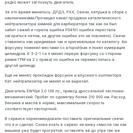
редко может заглохнуть двигатель.
За это время менялось: ДПДЗ, РХХ, Свечи, катушка в сборе с
наконечниками.Прочищал канал продувки каталитического
нейтрализатора химией для карбюратора так как он был
забит сажей и горела ошибка P0410( ошибка перестала
загораться летом, на другие ошибки это не повлияло). Свечи
ставились как иридиевые так и оригинальные по каталогу. 4ю.
форсунку поменял местами со второй(как я понял нумерация
цилиндров 4-3-2-1 т.е я менял первую форсунку со стороны
ремня ГРМ на 2 с права) но ошибка не переместилась в
другой цилиндр.
Ещё не менял: прокладки форсунок и впускного коллектора.
Кат. нейтрализатор не менял и не вырезал.
Двигатель EW10j4 2.0 136 лс., привод дроссельной заслонки-
механический. Пробег по одометру более 210 000 км. Расход
бензина и масла в норме, максимальная скорость
соответствует паспортной.
В сервисе порекомендовали поставить оригинальные свечи
что я и сделал. Снова ехать в сервис не вижу смысла так как
машина уже будет прогретой, оставлять её до утра так же