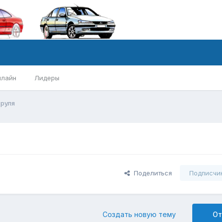
нлайн
Лидеры
 руля
Поделиться
Подписчи
Создать новую тему
От