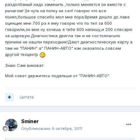
раздолбаный надо заменить ,только меняется он вместе с
рычагом! ))я чуть на попку не сел! говорю что все
понял,большое спасибо мол мне пора.Время дошло до лаве
оценщик мне 700 рэ я ему говорю что по тел за 600
говорили,он мне ну хочешь я тебе 600 напишу,и 200 слесарю
за шаровую.Диагностика двигла так и не состояласьпо
причине не нашли переходник!Дают диагностическую карту а
там не "ПАНИН" а" ПАНИН-АВТО" как оказалось совсем
другой техцентр
Знаю Сам виноват.
Мой совет держитесь подальше от "ПАНИН-АВТО"
Цитата
Sminer
Опубликовано
9 октября, 2011