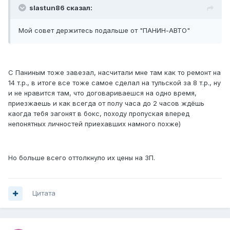
slastun86 сказал:
Мой совет держитесь подальше от "ПАНИН-АВТО"
С Паниным тоже завезал, насчитали мне там как то ремонт на
14 т.р., в итоге все тоже самое сделал на тульской за 8 т.р., ну
и не нравится там, что договариваешся на одно время,
приезжаешь и как всегда от полу часа до 2 часов ждёшь
каогда тебя загонят в бокс, походу пропуская вперед
непонятных личностей приехавших намного похже)
Но больше всего оттолкнуло их цены на ЗП.
Цитата