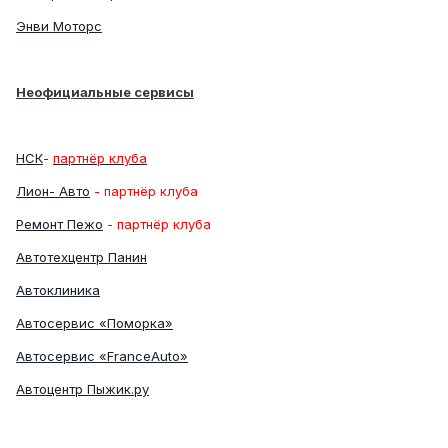
Энви Моторс
Неофициальные сервисы
НСК
-
партнёр клуба
Лион- Авто
- партнёр клуба
Ремонт Пежо
- партнёр клуба
Автотехцентр Панин
Автоклиника
Автосервис «Поморка»
Автосервис «FranceAuto»
Автоцентр Пыжик.ру