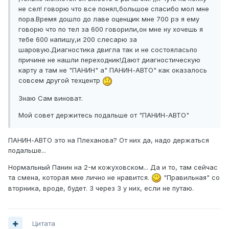
не сел! говорю что все понял,большое спасибо мол мне
пора.Время дошло до лаве оценщик мне 700 рэ я ему
говорю что по тел за 600 говорили,он мне ну хочешь я
тебе 600 напишу,и 200 слесарю за
шаровую.Диагностика двигла так и не состояласьпо
причине не нашли переходник!Дают диагностическую
карту а там не "ПАНИН" а" ПАНИН-АВТО" как оказалось
совсем другой техцентр
Знаю Сам виноват.
Мой совет держитесь подальше от "ПАНИН-АВТО"
ПАНИН-АВТО это на Плеханова? От них да, надо держаться
подальше...
Нормальный Панин на 2-м кожуховском... Да и то, там сейчас
та смена, которая мне лично не нравится.
"Правильная" со
вторника, вроде, будет. 3 через 3 у них, если не путаю.
Цитата