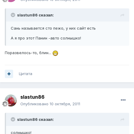
slastun86 сказал:
Сань называется сто пежо, у них сайт есть
А я про этот Панин -авто
солнышко!
Поразвелось-то, блин...
Цитата
slastun86
Опубликовано
10 октября, 2011
slastun86 сказал:
солнышко!