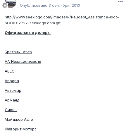
Опубликовано
3 сентября, 2010
http://www.seeklogo.com/images/P/Peugeot_Assistance-logo-
6CFAD12727-seeklogo.com.gif
Официальные дилеры
Бретань- Авто
АА Независимость
АВЕС
Аврора
Автомир
Арманд
Лионъ
Мэйджор Авто
Фаворит Моторс