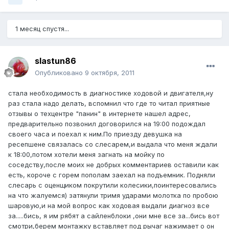
1 месяц спустя...
slastun86
Опубликовано
9 октября, 2011
стала необходимость в диагностике ходовой и двигателя,ну
раз стала надо делать, вспомнил что где то читал приятные
отзывы о техцентре "панин" в интернете нашел адрес,
предварительно позвонил договорился на 19:00 подождал
своего часа и поехал к ним.По приезду девушка на
ресепшене связалась со слесарем,и выдала что меня ждали
к 18:00,потом хотели меня загнать на мойку по
соседству,после моих не добрых комментариев оставили как
есть, короче с горем пополам заехал на подъемник. Подняли
слесарь с оценщиком покрутили колесики,поинтересовались
на что жалуемся) затянули тримя ударами молотка по пробою
шаровую,и на мой вопрос как ходовая выдали диагноз все
за.....бись, я им рябят а сайленблоки ,они мне все за...бись вот
смотри,берем монтажку вставляет под рычаг нажимает о он