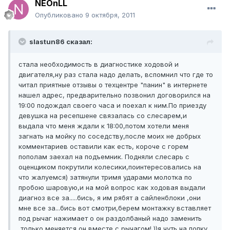
NEOnLL
Опубликовано
9 октября, 2011
slastun86 сказал:
стала необходимость в диагностике ходовой и
двигателя,ну раз стала надо делать, вспомнил что где то
читал приятные отзывы о техцентре "панин" в интернете
нашел адрес, предварительно позвонил договорился на
19:00 подождал своего часа и поехал к ним.По приезду
девушка на ресепшене связалась со слесарем,и
выдала что меня ждали к 18:00,потом хотели меня
загнать на мойку по соседству,после моих не добрых
комментариев оставили как есть, короче с горем
пополам заехал на подъемник. Подняли слесарь с
оценщиком покрутили колесики,поинтересовались на
что жалуемся) затянули тримя ударами молотка по
пробою шаровую,и на мой вопрос как ходовая выдали
диагноз все за.....бись, я им рябят а сайленблоки ,они
мне все за...бись вот смотри,берем монтажку вставляет
под рычаг нажимает о он раздолбаный надо заменить
,только меняется он вместе с рычагом! ))я чуть на попку