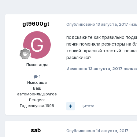
gt9600gt
Опубликовано
13 августа, 2017
(из
подскажите как правильно подк
печки.поменяли резисторы на б
тонкий -красный толстый . печк
расключка?
Пыжеводы
Изменено
13 августа, 2017
польз
1
Имя:саша
Ваш
автомобиль:Другое
Peugeot
Год выпуска:1998
Цитата
sab
Опубликовано
14 августа, 2017