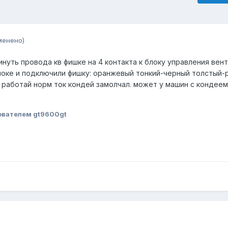
менено)
инуть провода кв фишке на 4 контакта к блоку управления вен
локе и подключили фишку: оранжевый тонкий-черный толстый-
а работай норм ток кондей замолчал. может у машин с кондеем
ователем gt9600gt