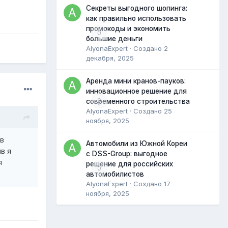
Секреты выгодного шопинга:
как правильно использовать
промокоды и экономить
0
большие деньги
AlyonaExpert
· Создано
2
декабря, 2025
Аренда мини кранов-пауков:
инновационное решение для
0
современного строительства
AlyonaExpert
· Создано
25
ноября, 2025
ив
Автомобили из Южной Кореи
в я
с DSS-Group: выгодное
я
решение для российских
0
автомобилистов
AlyonaExpert
· Создано
17
ноября, 2025