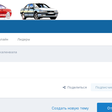
нлайн
Лидеры
каленвала
Поделиться
Подписчи
Создать новую тему
От