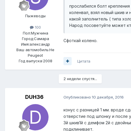
прослабился болт крепления
коленвал, взял новый шкив и
Пыжеводы
какой заполнитель ( типа хол
Народ посоветуйте может кто
100
Пол:
Мужчина
Город:
Самара
Сфоткай колено.
Имя:александр
Ваш автомобиль:Не
Peugeot
Год выпуска:2008
Цитата
2 недели спустя...
DUH36
Опубликовано
10 декабря, 2016
конус с разницей 1 мм. вроде с
отверстие под шпонку и после у
3й шкив1й с демфом 2й с двойны
подклинивает.