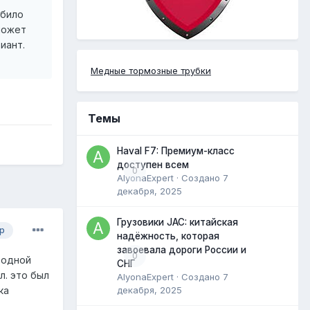
абило
может
иант.
Медные тормозные трубки
Темы
Haval F7: Премиум-класс
доступен всем
0
AlyonaExpert
· Создано
7
декабря, 2025
Грузовики JAC: китайская
р
надёжность, которая
завоевала дороги России и
0
родной
СНГ
л. это был
AlyonaExpert
· Создано
7
ка
декабря, 2025