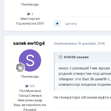
Пыжеводы
3
Имя:Сергей
Год выпуска:2001
Цитата
sanek ew10g4
Опубликовано
10 декабря, 2016
DUH36 сказал:
конус с разницей 1 мм. врод
родной отверстие под шпонку
Пыжеводы
обварил. это был 3й шкив1й с
компрессор кондюка подклин
100
Пол:
Мужчина
Город:
Самара
На генераторе обгонная муфта 
Имя:александр
Ваш автомобиль:Не
Peugeot