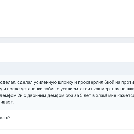
е сделал. сделал усиленную шпонку и просверлил 6кой на прот
 и после установки забил с усилием. стоит как мертвая но шки
 демфом 2й с двойным демфом оба за 5 лет в хлам! мне кажетс
ивает.
есть?