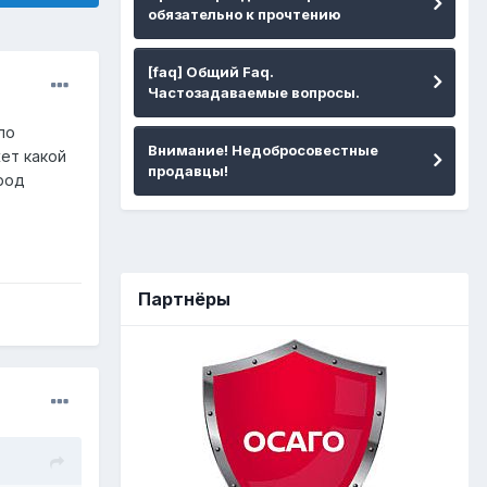
обязательно к прочтению
[faq] Общий Faq.
Частозадаваемые вопросы.
ло
Внимание! Недобросовестные
ет какой
продавцы!
арод
Партнёры