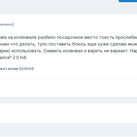
менено)
ива на коленвале разбило посадочное место тоесть прослаби
е знаю что делать, тупо поставить боюсь еще хуже сделаю мож
арки) использовать. Снимать коленвал и варить не вариант. Н
лся? 2.0 hdi
ователем DUH36