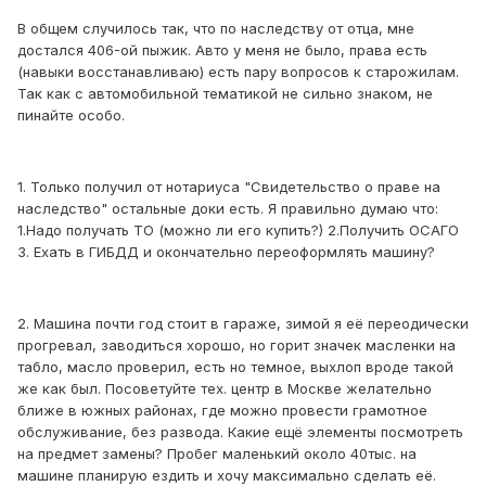
В общем случилось так, что по наследству от отца, мне
достался 406-ой пыжик. Авто у меня не было, права есть
(навыки восстанавливаю) есть пару вопросов к старожилам.
Так как с автомобильной тематикой не сильно знаком, не
пинайте особо.
1. Только получил от нотариуса "Свидетельство о праве на
наследство" остальные доки есть. Я правильно думаю что:
1.Надо получать ТО (можно ли его купить?) 2.Получить ОСАГО
3. Ехать в ГИБДД и окончательно переоформлять машину?
2. Машина почти год стоит в гараже, зимой я её переодически
прогревал, заводиться хорошо, но горит значек масленки на
табло, масло проверил, есть но темное, выхлоп вроде такой
же как был. Посоветуйте тех. центр в Москве желательно
ближе в южных районах, где можно провести грамотное
обслуживание, без развода. Какие ещё элементы посмотреть
на предмет замены? Пробег маленький около 40тыс. на
машине планирую ездить и хочу максимально сделать её.