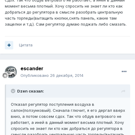
сдох. Так что обдув ветрового не работает, а иней в данный
момент весьма плотный. Хочу спросить не знает ли кто как
добраться до регулятора в смысле разобрать центральную
часть торпеды(вытащить кнопки,снять панель, какие там
защелки и т.д.). Сам регулятор думаю поджать либо смазать.
Цитата
escander
Опубликовано
26 декабря, 2014
Dzen сказал:
Отказал регулятор поступления воздуха в
салон(ползунковый). Сначала глючит, я его дергал вверх
вниз, а потом совсем сдох. Так что обдув ветрового не
работает, а иней в данный момент весьма плотный. Хочу
спросить не знает ли кто как добраться до регулятора в
смысле разобрать центральную часть торпеды(вытащить