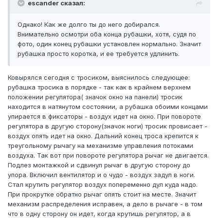
escander сказал:
Однако! Как же долго ты до него добирался.
Внимательно осмотри оба конца рубашки, хотя, судя по
фото, один конец рубашки установлен нормально. Значит
рубашка просто коротка, и ее требуется удлинить.
Ковырялся сегодня с тросиком, выяснилось следующее:
рубашка тросика в порядке - так как в крайнем верхнем
положении регулятора( значок окно на панели) тросик
находится в натянутом состоянии, а рубашка обоими концами
упирается в фиксаторы - воздух идет на окно. При повороте
регулятора в другую сторону(значок ноги) тросик провисает -
воздух опять идет на окно. Дальний конец троса крепится к
треугольному рычагу на механизме управления потоками
воздуха. Так вот при повороте регулятора рычаг не двигается.
Подлез монтажкой и сдвинул рычаг в другую сторону до
упора. Включил вентилятор и о чудо - воздух задул в ноги.
Стал крутить регулятор воздух попеременно дул куда надо.
При прокрутке обратно рычаг опять стоит на месте. Значит
механизм распределения исправен, а дело в рычаге - в том
что в одну сторону он идет, когда крутишь регулятор, а в