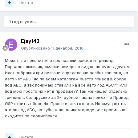
Цитата
1 год спустя...
Ejay143
Опубликовано
11 декабря, 2016
Может кто пояснит мне про правый привод и трипоид.
Порвался пыльник, смазки немеряно видно, но суть в другом.
Идет вибрация при разгоне-определенно разбит трипоид, на
авто нет АБС, но по всем каталогам бьется привод в сборе
под АБС, я так понимаю ставили на все авто под АБС?? Или
под мою просто их нет в продаже?? Так же нашел отдельно
трипоид в беларуське за 2к. рублей наших новых. но Привод
GSP стоит в сборе 4к. Проще взять готовое. Но смущает то,
что он под АБС, по зубьям по шлицам вроде все правильно
сходится по сервисбоксу
Цитата