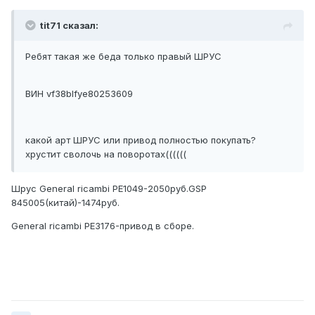
tit71 сказал:
Ребят такая же беда только правый ШРУС
ВИН vf38blfye80253609
какой арт ШРУС или привод полностью покупать?
хрустит сволочь на поворотах((((((
Шрус General ricambi PE1049-2050руб.GSP
845005(китай)-1474руб.
General ricambi PE3176-привод в сборе.