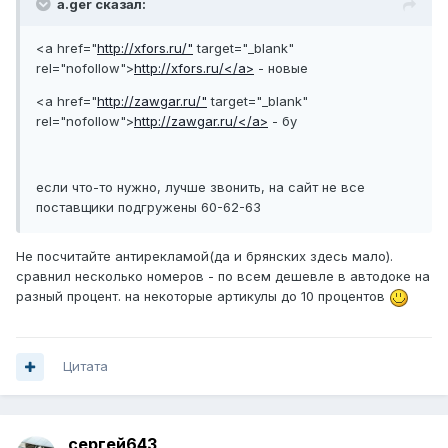
a.ger сказал:
<a href="
http://xfors.ru/"
target="_blank"
rel="nofollow">
http://xfors.ru/</a>
- новые
<a href="
http://zawgar.ru/"
target="_blank"
rel="nofollow">
http://zawgar.ru/</a>
- бу
если что-то нужно, лучше звонить, на сайт не все
поставщики подгружены 60-62-63
Не посчитайте антирекламой(да и брянских здесь мало).
сравнил несколько номеров - по всем дешевле в автодоке на
разный процент. на некоторые артикулы до 10 процентов
Цитата
сергей643