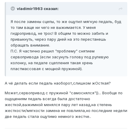
vladimir1963 сказал:
Я после замены сцепы, то же ощутил мягкую педаль, буд
то там ваще ни чего не выжимается. У меня
гидропривод, не трос! В общем то можно забить и
привыкнуть, через пару дней на это перестанешь
обращать внимание.
П.С. Я частично решил "проблему" снятием
сервопривода (если засунуть голову под рулевую
колонку, на педале сцепления такая хрень
пластмассовая с мощной пружиной).
А чё делать если педаль наоборот,слишком жОсткая?
Может,сервопривод с пружиной "самоснялся"))... Вообще по
ощущениям педаль всегда была достаточно
жесткой,выжимной менялся пару лет назад,на степень
жесткости/мягкости замена не повлияла,но последние недели
две педаль стала ощутимо немного жестче..