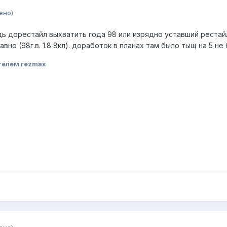
ено)
ь дорестайл выхватить года 98 или изрядно уставший рестай
авно (98г.в. 1.8 8кл). доработок в планах там было тыщ на 5 не
телем rezmax