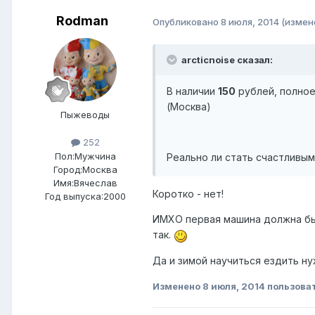
Rodman
Опубликовано
8 июля, 2014
(измен
arcticnoise сказал:
В наличии
150
рублей, полное
(Москва)
Пыжеводы
252
Пол:
Мужчина
Реально ли стать счастливы
Город:
Москва
Имя:Вячеслав
Коротко - нет!
Год выпуска:2000
ИМХО первая машина должна бы
так.
Да и зимой научиться ездить ну
Изменено
8 июля, 2014
пользова