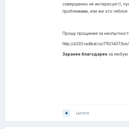
совершенно не интересует), пу
проблемами, или же это гибло
Прошу прощения за неопытность
http://s020.radikal.ru/i710/1407/
Заранее благодарен
за любую
Цитата