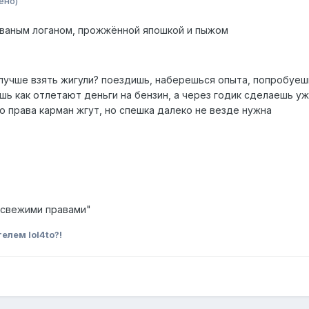
ено)
ованым логаном, прожжённой япошкой и пыжом
лучше взять жигули? поездишь, наберешься опыта, попробуеш
шь как отлетают деньги на бензин, а через годик сделаешь у
о права карман жгут, но спешка далеко не везде нужна
 "свежими правами"
елем lol4to?!