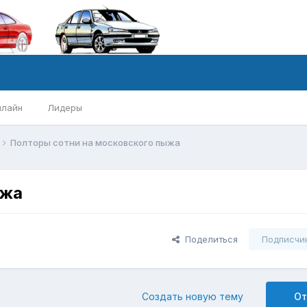
нлайн
Лидеры
Полторы сотни на московского пыжа
ыжа
Поделиться
Подписчи
6
Создать новую тему
От