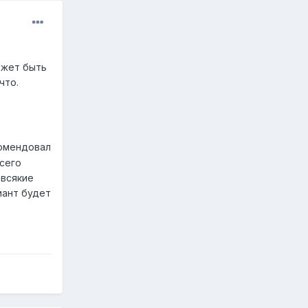
может быть
что.
комендовал
всего
 всякие
иант будет