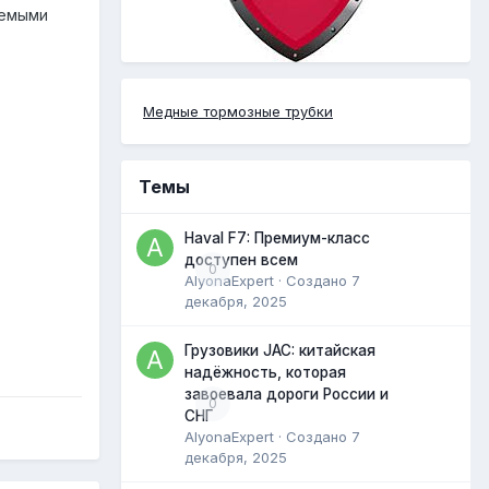
аемыми
Медные тормозные трубки
Темы
Haval F7: Премиум-класс
доступен всем
0
AlyonaExpert
· Создано
7
декабря, 2025
Грузовики JAC: китайская
надёжность, которая
завоевала дороги России и
0
СНГ
AlyonaExpert
· Создано
7
декабря, 2025