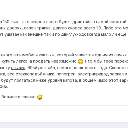
за 150 тыр - это скорее всего будет дристайл в самой простой
них дверях, салон тряпка, двигло скорее всего 1.8. Либо это 
т ушатан как внешне так и по двиглу/ходовке/да мало ли еще 
такого автомобиля как пыж, который является одним из самых
е купить легко, а продать невозможно
) то я бы тебе поре
ианту
ссылко
. 605й рестайл, самого последнего года. Скорее 
жа, все стеклоподъёмники, попогреи, электрипривод зеркал и
 будут прятаться ниже уровня капота, в общем имхо этот вар
06й.
ы больше в салоне