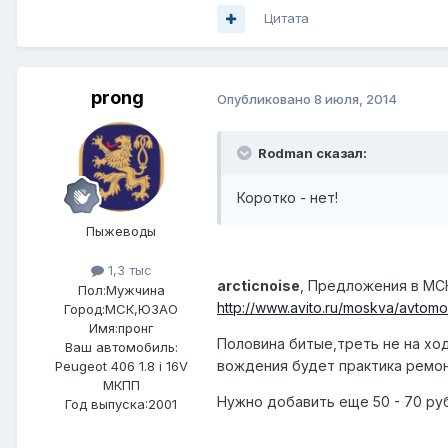
Цитата
prong
Опубликовано
8 июля, 2014
Rodman сказал:
Коротко - нет!
Пыжеводы
1,3 тыс
arcticnoise
, Предложения в МС
Пол:
Мужчина
http://www.avito.ru/moskva/avtomo
Город:
МСК,ЮЗАО
Имя:пронг
Половина битые,треть не на хо
Ваш автомобиль:
вождения будет практика ремон
Peugeot 406 1.8 i 16V
МКПП
Нужно добавить еще 50 - 70 руб
Год выпуска:2001