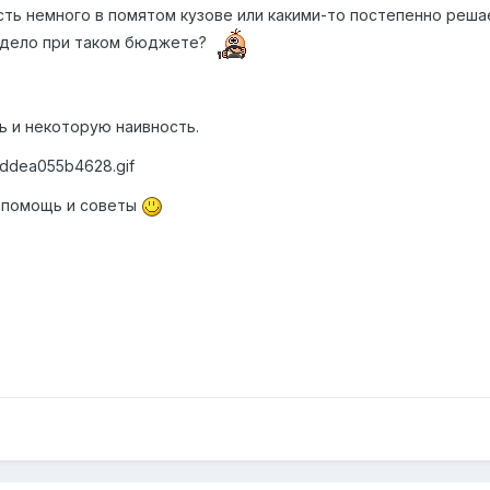
сть немного в помятом кузове или какими-то постепенно реш
е дело при таком бюджете?
 и некоторую наивность.
be/ddea055b4628.gif
 помощь и советы