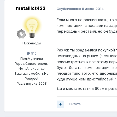
metallict422
Опубликовано
8 июля, 2014
Если много не расписывать, то 
комплектации, с веслами на зад
переходный рестайл, но он буде
Пыжеводы
Раз уж ты озадачился покупкой 
516
неликвидных на рынке (в смысл
Пол:
Мужчина
присмотреться к вот этому вар
Город:
Севастополь.
будет богатая комплектация, ко
Имя:Александр
плюшки типо того, что дворники
Ваш автомобиль:Не
Peugeot
куда лучше чем дристайловый 4
Год выпуска:2008
Да и места кстати в 605м в раз
Цитата