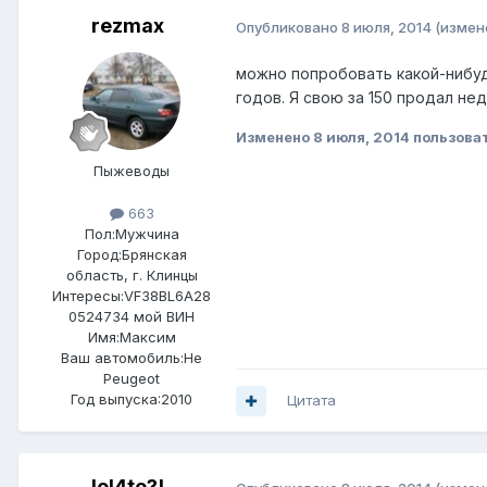
rezmax
Опубликовано
8 июля, 2014
(измен
можно попробовать какой-нибуд
годов. Я свою за 150 продал нед
Изменено
8 июля, 2014
пользова
Пыжеводы
663
Пол:
Мужчина
Город:
Брянская
область, г. Клинцы
Интересы:
VF38BL6A28
0524734 мой ВИН
Имя:Максим
Ваш автомобиль:Не
Peugeot
Год выпуска:2010
Цитата
lol4to?!