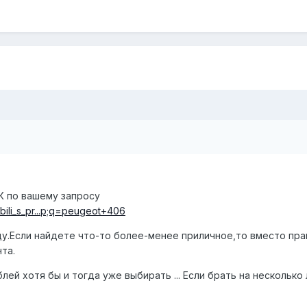
К по вашему запросу
bili_s_pr...p;q=peugeot+406
ду.Если найдете что-то более-менее приличное,то вместо пра
та.
лей хотя бы и тогда уже выбирать ... Если брать на несколько