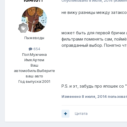
Опубликовано
8 июля, 2014
(измен
не вижу разницы между затакс
может быть для первой брички 
Пыжеводы
фильтрами поменять сам, поймё
оправданный выбор. Понятно чт
654
Пол:
Мужчина
Имя:Артем
Ваш
автомобиль:Выберите
ваш авто
Год выпуска:2001
P.S. и эт, забудь про япошек со
Изменено
8 июля, 2014
пользоват
Цитата