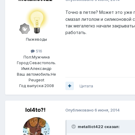
Точно в петле? Может это уже
смазал литолом и силиконовой 
так мегалегко начали закрыватьс
работать.
Пыжеводы
516
Пол:
Мужчина
Город:
Севастополь.
Имя:Александр
Ваш автомобиль:Не
Peugeot
Год выпуска:2008
Цитата
lol4to?!
Опубликовано
6 июня, 2014
metallict422 сказал: