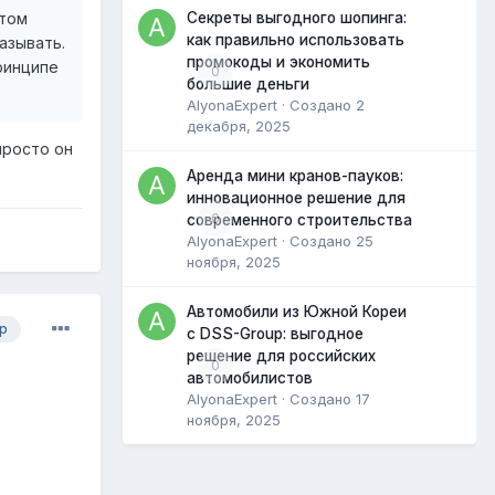
отом
Секреты выгодного шопинга:
как правильно использовать
азывать.
промокоды и экономить
принципе
0
большие деньги
AlyonaExpert
· Создано
2
декабря, 2025
просто он
Аренда мини кранов-пауков:
инновационное решение для
0
современного строительства
AlyonaExpert
· Создано
25
ноября, 2025
Автомобили из Южной Кореи
р
с DSS-Group: выгодное
решение для российских
0
автомобилистов
AlyonaExpert
· Создано
17
ноября, 2025