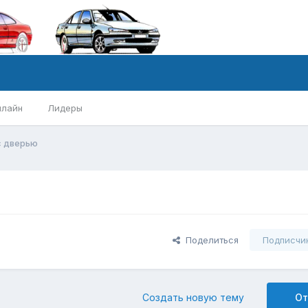
нлайн
Лидеры
с дверью
Поделиться
Подписчи
Создать новую тему
От