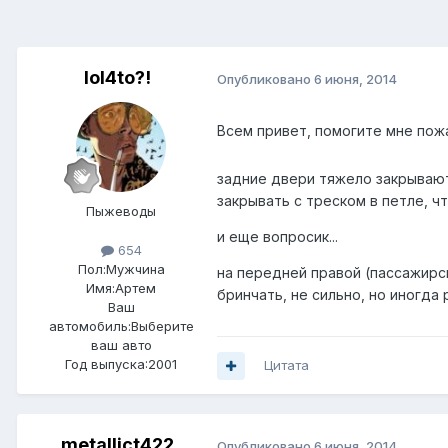
lol4to?!
Опубликовано
6 июня, 2014
Всем привет, помогите мне по
задние двери тяжело закрывают
закрывать с треском в петле, ч
Пыжеводы
и еще вопросик...
654
Пол:
Мужчина
на передней правой (пассажирс
Имя:Артем
бринчать, не сильно, но иногда
Ваш
автомобиль:Выберите
ваш авто
Год выпуска:2001
Цитата
metallict422
Опубликовано
6 июня, 2014