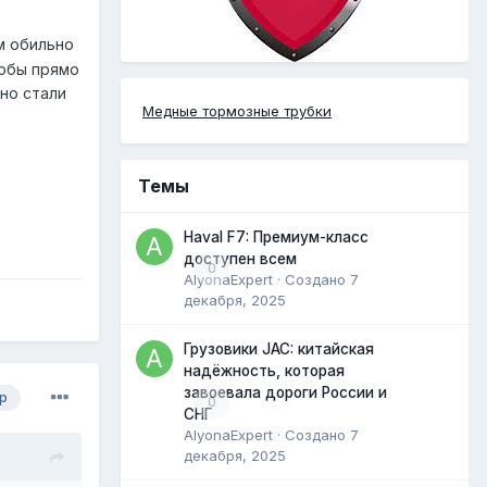
ом обильно
тобы прямо
ьно стали
Медные тормозные трубки
Темы
Haval F7: Премиум-класс
доступен всем
0
AlyonaExpert
· Создано
7
декабря, 2025
Грузовики JAC: китайская
надёжность, которая
завоевала дороги России и
р
0
СНГ
AlyonaExpert
· Создано
7
декабря, 2025