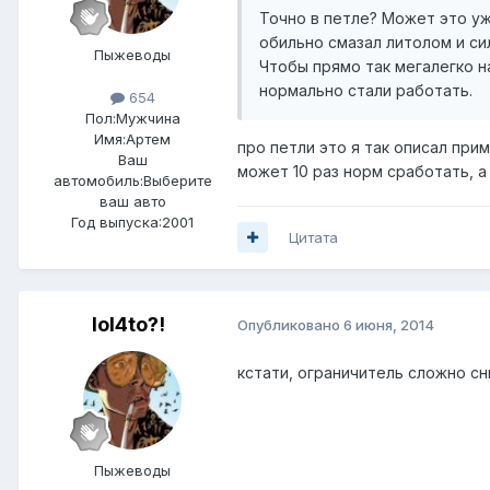
Точно в петле? Может это у
обильно смазал литолом и си
Пыжеводы
Чтобы прямо так мегалегко на
нормально стали работать.
654
Пол:
Мужчина
Имя:Артем
про петли это я так описал при
Ваш
может 10 раз норм сработать, а 
автомобиль:Выберите
ваш авто
Год выпуска:2001
Цитата
lol4to?!
Опубликовано
6 июня, 2014
кстати, ограничитель сложно с
Пыжеводы