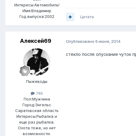
Интересы:
Автомобиль!
Имя:Владимир
Год выпуска:2002
Цитата
Алексей69
Опубликовано
6 июня, 2014
стекло после опускания чуток пр
Пыжеводы
746
Пол:
Мужчина
Город:
Энгельс
Саратовская область
Интересы:
Рыбалка и
еще раз рыбалка.
Охота тоже, но нет
возможности.