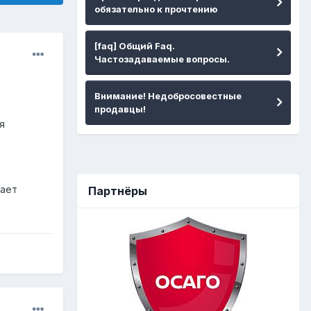
обязательно к прочтению
[faq] Общий Faq.
Частозадаваемые вопросы.
Внимание! Недобросовестные
продавцы!
я
нает
Партнёры