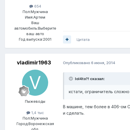
654
Пол:
Мужчина
Имя:Артем
Ваш
автомобиль:Выберите
ваш авто
Год выпуска:2001
Цитата
vladimir1963
Опубликовано
6 июня, 2014
lol4to?! сказал:
кстати, ограничитель сложно
Пыжеводы
В машине, тем более в 406-ом 
1,4 тыс
и сделать.
Пол:
Мужчина
Город:
Воронежская
обл.