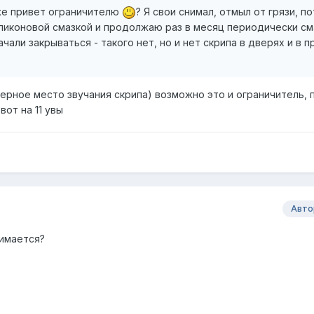
же привет ограничителю
? Я свои снимал, отмыл от грязи, п
ликоновой смазкой и продолжаю раз в месяц периодически см
чали закрываться - такого нет, но и нет скрипа в дверях и в 
мерное место звучания скрипа) возможно это и ограничитель, 
вот на 11 увы
Авто
нимается?