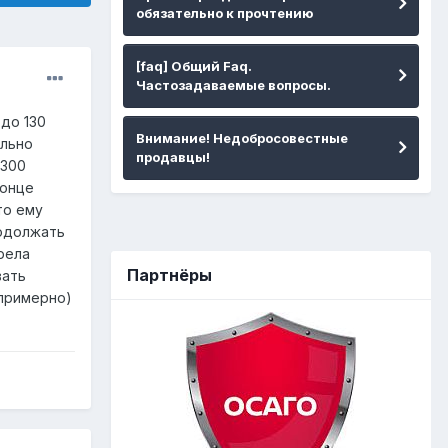
обязательно к прочтению
[faq] Общий Faq.
Частозадаваемые вопросы.
до 130
Внимание! Недобросовестные
ально
продавцы!
 300
конце
то ему
родолжать
рела
Партнёры
вать
(примерно)