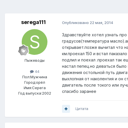
serega111
Опубликовано
22 мая, 2014
Здравствуйте хотел узнать про
градусов(температура масло).а
открывает.позже вычитал что н
км.проехал 150 и встал паказал
подлил и поехал .проехал так е
Пыжеводы
настал пепец.но деваться было
44
движения остольной путь двига
Пол:
Мужчина
выхлопная от наколентия и он с
Город:
орёл
двигатель после токого или лу
Имя:Серега
спасибо заранее
Год выпуска:2002
Цитата