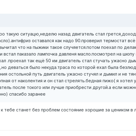
про такую ситуацю,неделю назад двигатель стал грется,дохо
сло).антифриз оставался как надо 90.проверил термостат всё
ычитал что на пыжики такое случяется.потом поехал по дела
 и встал паказало лампочка давленя масло.посмотрел на шюпу
хал .проехал так ещё 50 км двигатель стал стучать ужасно дым
ц.но деваться было некуда.траса по которой ехал была безлюд
ия остольной путь двигатель ужасно стучял и дымил и не тян
пная от наколентия и он стал стрелять.бедная пижо( я хотел 
атель после токого или лучше приобрести другой.а если можн
рно) спасибо заранее
 к тебе станет без проблем состояние хорошие за цеником в 