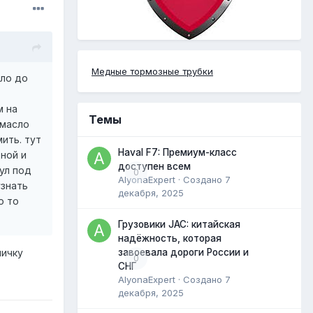
Медные тормозные трубки
дло до
м на
Темы
 масло
ить. тут
Haval F7: Премиум-класс
ной и
доступен всем
ул под
0
AlyonaExpert
· Создано
7
узнать
декабря, 2025
о то
Грузовики JAC: китайская
надёжность, которая
завоевала дороги России и
личку
0
СНГ
AlyonaExpert
· Создано
7
декабря, 2025