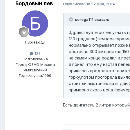
Бордовый лев
Опубликовано
22 мая, 2014
serega111 сказал:
Здравствуйте хотел узнать 
130 градусов(температура ма
Пыжеводы
нормально открывает.позже в
ростояне 300 км.проехал 150
123
на самам конце подлил и пое
Пол:
Мужчина
я понел что ему настал пепе
Город:
ЮЗАО Москва
Имя:Евгений
пришлось продолжать движен
Год выпуска:1999
горку,потом прогорела выхло
стоит ли выстонавлвать двиг
примерно сколь цена (приме
Есть двигатель 2 литра который