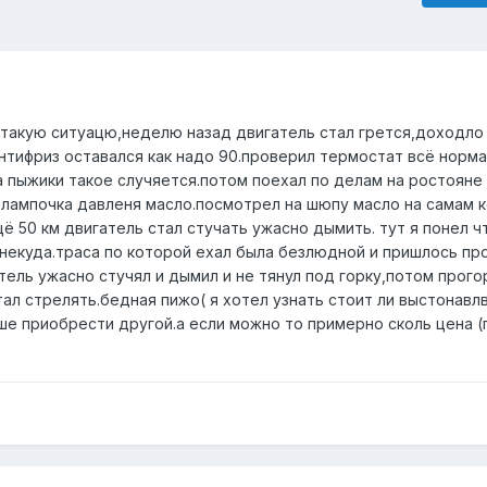
 такую ситуацю,неделю назад двигатель стал грется,доходло 
нтифриз оставался как надо 90.проверил термостат всё норм
а пыжики такое случяется.потом поехал по делам на ростояне
о лампочка давленя масло.посмотрел на шюпу масло на самам 
щё 50 км двигатель стал стучать ужасно дымить. тут я понел ч
 некуда.траса по которой ехал была безлюдной и пришлось п
тель ужасно стучял и дымил и не тянул под горку,потом прого
тал стрелять.бедная пижо( я хотел узнать стоит ли выстонавл
чше приобрести другой.а если можно то примерно сколь цена 