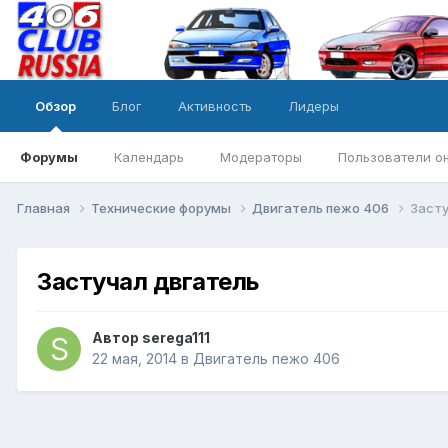
Обзор
Блог
Активность
Лидеры
Форумы
Календарь
Модераторы
Пользователи о
Главная
Технические форумы
Двигатель пежо 406
Засту
Застучал двгатель
Автор
serega111
22 мая, 2014
в
Двигатель пежо 406