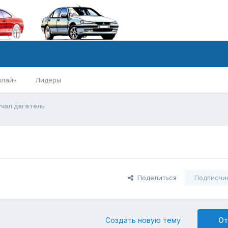
нлайн
Лидеры
чал двгатель
Поделиться
Подписчи
Создать новую тему
От