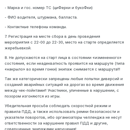
- Марка и гос. номер ТС (циФерки и букоФки)
- ФИО водителя, штурмана, балласта.
- Контактные телефоны команды.
7. Регистрация на месте сбора в день проведения
мероприятия с 22-00 до 22-30, место на старте определяется
жеребьевкой.
8. Не допускаются на старт лица в состоянии «измененного»
состояния, если неадекватность проявится на маршруте (типа
«накрыло» во время гонки) экипаж снимается с маршрута!!!
Так же категорически запрещены любые попытки диверсий и
созданий аварийных ситуаций на дорогах во время движения
между чек-пойнтами!! Участники, уличенные в нарушении, с
позором изгоняются из игры.
Убедительная просьба соблюдать скоростной режим и
правила ПДД, а также использовать ремни безопасности и
указатели поворотов, ибо организаторы челленджа не несут
ответственности за нарушение правил ПДД и другие,
совершенные экипажами нарушения!