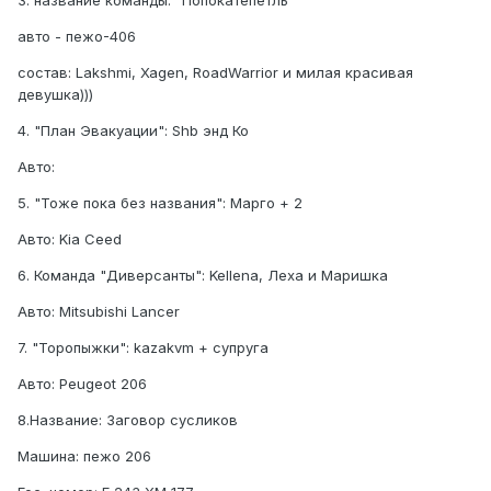
3. название команды: "Попокатепетль"
авто - пежо-406
состав: Lakshmi, Xagen, RoadWarrior и милая красивая
девушка)))
4. "План Эвакуации": Shb энд Ко
Авто:
5. "Тоже пока без названия": Марго + 2
Авто: Kia Ceed
6. Команда "Диверсанты": Kellena, Леха и Маришка
Авто: Mitsubishi Lancer
7. "Торопыжки": kazakvm + супруга
Авто: Peugeot 206
8.Название: Заговор сусликов
Машина: пежо 206