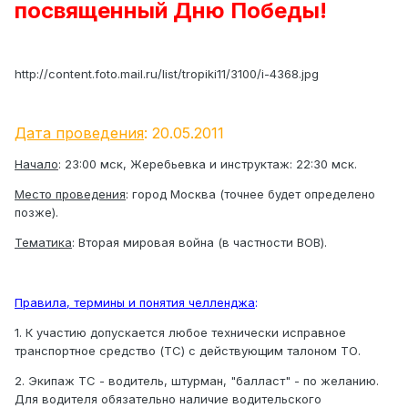
посвященный Дню Победы!
http://content.foto.mail.ru/list/tropiki11/3100/i-4368.jpg
Дата проведения
: 20.05.2011
Начало
: 23:00 мск, Жеребьевка и инструктаж: 22:30 мск.
Место проведения
: город Москва (точнее будет определено
позже).
Тематика
: Вторая мировая война (в частности ВОВ).
Правила, термины и понятия челленджа
:
1. К участию допускается любое технически исправное
транспортное средство (ТС) с действующим талоном ТО.
2. Экипаж ТС - водитель, штурман, "балласт" - по желанию.
Для водителя обязательно наличие водительского