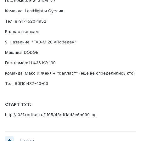
Гос. номер: Е 243 ХМ 177
Команда: LostNight и Суслик
Тел: 8-917-520-1952
Балласт велкам
9. Название: "ГАЗ-М 20 «Победа»"
Машина: DODGE
Гос. номер: Н 436 КО 190
Команда: Макс и Женя + "балласт" (еще не определились кто)
Тел: 8(910)487-40-03
СТАРТ ТУТ:
http://i031.radikal.ru/1105/43/df1ad3e6a099.jpg
Цитата