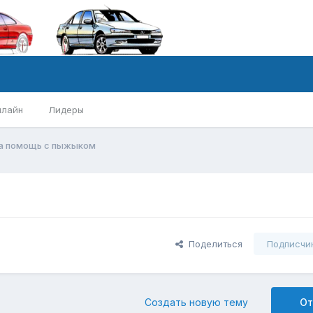
нлайн
Лидеры
а помощь с пыжыком
Поделиться
Подписчи
Создать новую тему
От