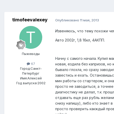
timofeevalexey
Опубликовано
11 мая, 2013
Извеняюсь, что тему похожи че
Авто 2002г, 1,8 16кл, 4АКПП.
Пыжеводы
Начну с самого начала. Купил ма
67
новая, ездила без капризов, но
Город:
Санкт-
бывало глохла, но сразу завод
Петербург
завестись и ехать. Остановишьс
Имя:Алексей
мин работы со стартером, и она
Год выпуска:2002
просто не заводиться, а точнее
диагностику не делал, т.к. прош
отдавать еще раз рубль желани
снизу напишу), либо кто знает 
просто проверить какждый прово