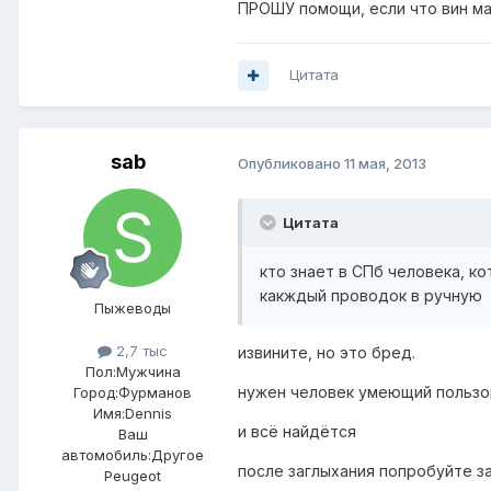
ПРОШУ помощи, если что вин маш
Цитата
sab
Опубликовано
11 мая, 2013
Цитата
кто знает в СПб человека, к
какждый проводок в ручную
Пыжеводы
2,7 тыс
извините, но это бред.
Пол:
Мужчина
нужен человек умеющий пользо
Город:
Фурманов
Имя:Dennis
и всё найдётся
Ваш
автомобиль:Другое
после заглыхания попробуйте з
Peugeot