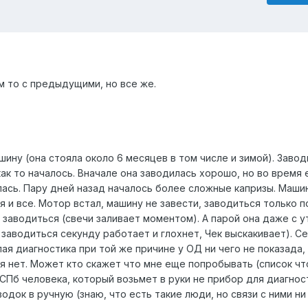
м то с предыдущими, но все же.
шину (она стояла около 6 месяцев в том числе и зимой). Завод
 как то началось. Вначале она заводилась хорошо, но во время
илась. Пару дней назад началось более сложные капризы. Маш
я и все. Мотор встал, машину не завести, заводиться только п
 заводиться (свечи заливает моментом). А парой она даже с у
 заводиться секунду работает и глохнет, Чек выскакивает). С
лая диагностика при той же причине у ОД ни чего не показада,
я нет. Может кто скажет что мне еще попробывать (список чт
в СПб человека, который возьмет в руки не прибор для диагност
док в ручную (знаю, что есть такие люди, но связи с ними ни 