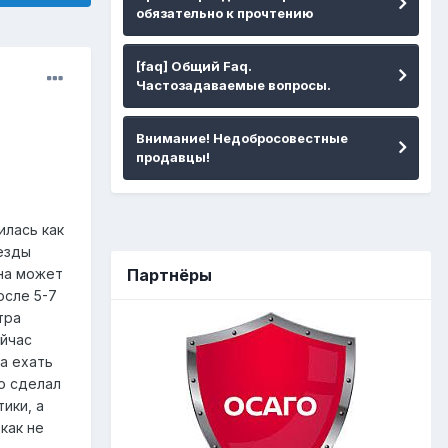
обязательно к прочтению
[faq] Общий Faq.
Частозадаваемые вопросы.
Внимание! Недобросовестные
продавцы!
илась как
 езды
Партнёры
ина может
осле 5-7
тра
ейчас
 а ехать
о сделал
ики, а
как не