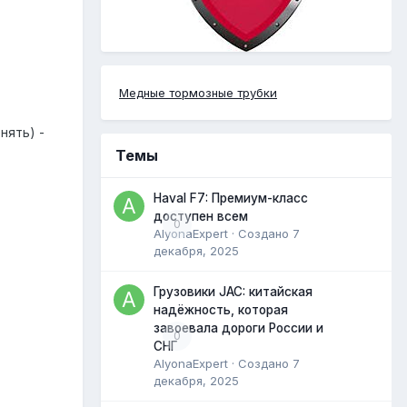
Медные тормозные трубки
нять) -
Темы
Haval F7: Премиум-класс
доступен всем
0
AlyonaExpert
· Создано
7
декабря, 2025
Грузовики JAC: китайская
надёжность, которая
завоевала дороги России и
0
СНГ
AlyonaExpert
· Создано
7
декабря, 2025