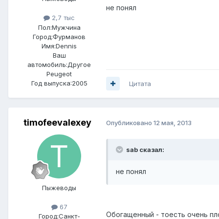
не понял
2,7 тыс
Пол:
Мужчина
Город:
Фурманов
Имя:Dennis
Ваш
автомобиль:Другое
Peugeot
Год выпуска:2005
Цитата
timofeevalexey
Опубликовано
12 мая, 2013
sab сказал:
не понял
Пыжеводы
67
Обогащенный - тоесть очень пл
Город:
Санкт-