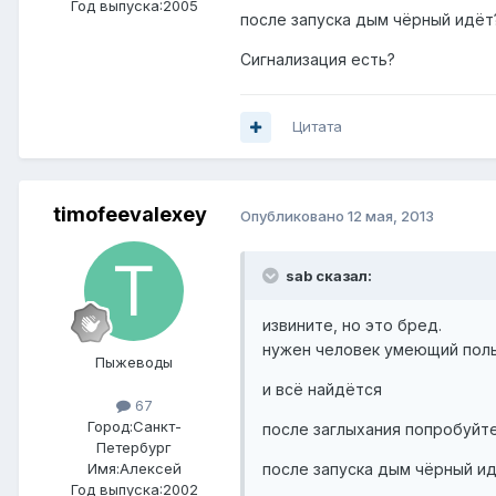
Год выпуска:2005
после запуска дым чёрный идёт
Сигнализация есть?
Цитата
timofeevalexey
Опубликовано
12 мая, 2013
sab сказал:
извините, но это бред.
нужен человек умеющий пол
Пыжеводы
и всё найдётся
67
Город:
Санкт-
после заглыхания попробуйте
Петербург
Имя:Алексей
после запуска дым чёрный и
Год выпуска:2002