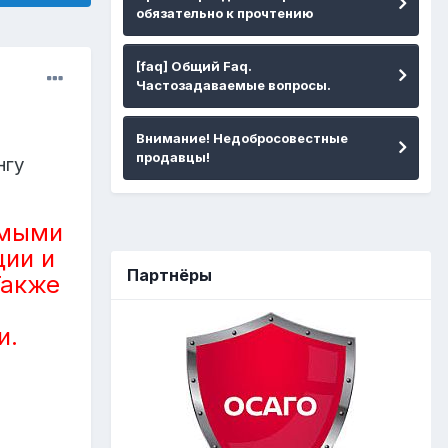
обязательно к прочтению
[faq] Общий Faq.
Частозадаваемые вопросы.
Внимание! Недобросовестные
продавцы!
нгу
имыми
ции и
Партнёры
Также
и.