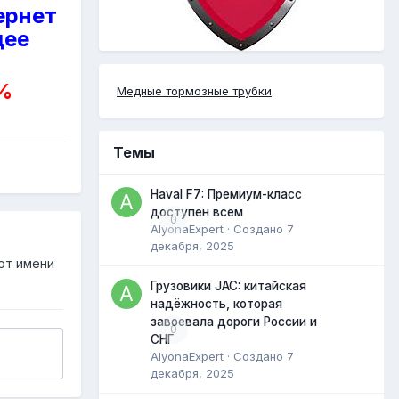
ернет
щее
0%
Медные тормозные трубки
Темы
Haval F7: Премиум-класс
доступен всем
0
AlyonaExpert
· Создано
7
декабря, 2025
от имени
Грузовики JAC: китайская
надёжность, которая
завоевала дороги России и
0
СНГ
AlyonaExpert
· Создано
7
декабря, 2025