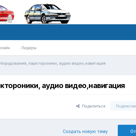
нлайн
Лидеры
борудования, парктороники, аудио видео,навигация
ктороники, аудио видео,навигация
Поделиться
Подписчи
Создать новую тему
От