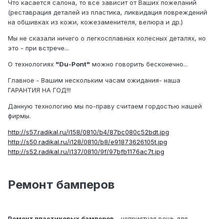
Что касается салона, то все зависит от Ваших пожеланий
(реставрация деталей из пластика, ликвидация повреждений
на обшивках из кожи, кожезаменителя, велюра и др.)
Мы не сказали ничего о легкосплавных колесных деталях, но
это - при встрече...
О технологиях
"Du-Pont"
можно говорить бесконечно...
Главное - Вашим нескольким часам ожидания- наша
ГАРАНТИЯ НА ГОД!!!
Данную технологию мы по-праву считаем гордостью нашей
фирмы.
http://s57.radikal.ru/i158/0810/b4/87bc080c52bdt.jpg
http://s50.radikal.ru/i128/0810/b8/e91873626105t.jpg
http://s52.radikal.ru/i137/0810/9f/97bfb1176ac7t.jpg
Ремонт бамперов
Ремонт пластиковых бамперов
- неприятная вещь для