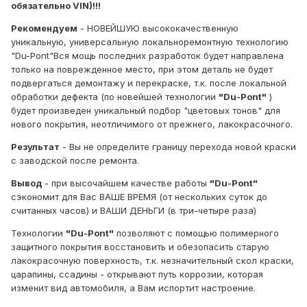
обязательно VIN)
!!!
Рекомендуем
- НОВЕЙШУЮ высококачественную
уникальную, универсальную локальноремонтную технологию
"Du-Pont"Вся мощь последних разработок будет направлена
только на поврежденное место, при этом деталь не будет
подвергаться демонтажу и перекраске, т.к. после локальной
обработки дефекта (по новейшей технологии
"Du-Pont"
)
будет произведен уникальный подбор "цветовых тонов" для
нового покрытия, неотличимого от прежнего, лакокрасочного.
Результат
- Вы не определите границу перехода новой краски
с заводской после ремонта.
Вывод
- при высочайшем качестве работы
"Du-Pont"
сэкономит для Вас ВАШЕ ВРЕМЯ (от нескольких суток до
считанных часов) и ВАШИ ДЕНЬГИ (в три-четыре раза)
Технологии
"Du-Pont"
позволяют с помощью полимерного
защитного покрытия восстановить и обезопасить старую
лакокрасочную поверхность, т.к. незначительный скол краски,
царапины, ссадины - открывают путь коррозии, которая
изменит вид автомобиля, а Вам испортит настроение.