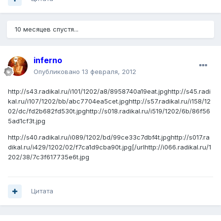
10 месяцев спустя...
inferno
Опубликовано
13 февраля, 2012
http://s43.radikal.ru/i101/1202/a8/8958740a19eat.jpg
http://s45.radi
kal.ru/i107/1202/bb/abc7704ea5cet.jpg
http://s57.radikal.ru/i158/12
02/dc/fd2b682fd530t.jpg
http://s018.radikal.ru/i519/1202/6b/86f56
5ad1cf3t.jpg
http://s40.radikal.ru/i089/1202/bd/99ce33c7dbf4t.jpg
http://s017.ra
dikal.ru/i429/1202/02/f7ca1d9cba90t.jpg
[/url
http://i066.radikal.ru/1
202/38/7c3f617735e6t.jpg
Цитата