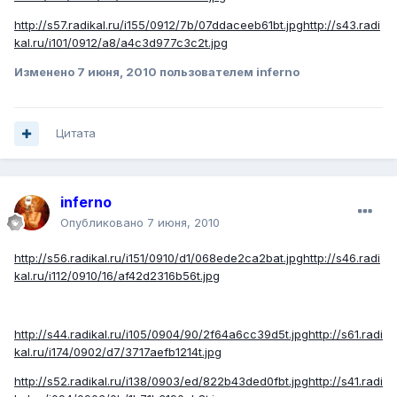
http://s57.radikal.ru/i155/0912/7b/07ddaceeb61bt.jpg
http://s43.radi
kal.ru/i101/0912/a8/a4c3d977c3c2t.jpg
Изменено
7 июня, 2010
пользователем inferno
Цитата
inferno
Опубликовано
7 июня, 2010
http://s56.radikal.ru/i151/0910/d1/068ede2ca2bat.jpg
http://s46.radi
kal.ru/i112/0910/16/af42d2316b56t.jpg
http://s44.radikal.ru/i105/0904/90/2f64a6cc39d5t.jpg
http://s61.radi
kal.ru/i174/0902/d7/3717aefb1214t.jpg
http://s52.radikal.ru/i138/0903/ed/822b43ded0fbt.jpg
http://s41.radi