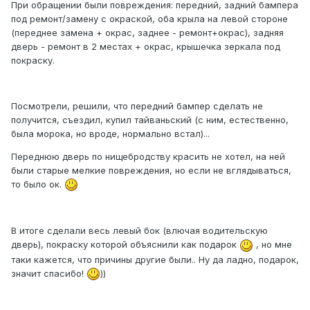
При обращении были повреждения: передний, задний бампера
под ремонт/замену с окраской, оба крыла на левой стороне
(переднее замена + окрас, заднее - ремонт+окрас), задняя
дверь - ремонт в 2 местах + окрас, крышечка зеркала под
покраску.
Посмотрели, решили, что передний бампер сделать не
получится, съездил, купил тайваньский (с ним, естественно,
была морока, но вроде, нормально встал)...
Переднюю дверь по нищебродству красить не хотел, на ней
были старые мелкие повреждения, но если не вглядываться,
то было ок.
В итоге сделали весь левый бок (влючая водительскую
дверь), покраску которой объяснили как подарок
, но мне
таки кажется, что причины другие были.. Ну да ладно, подарок,
значит спасибо!
))