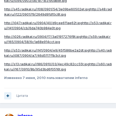
kal.ru/i094/0903/0b/1b71b3190ab8t.jpg
http://s45.radikal.ru/i108/0901/54/3e09be60502et.jpg
http://s48.rad
ikal.ru/i122/0901/f9/2649d9fdf0c8t.jpg
http://i047.radikal.ru/0904/40/d9cee611ae62t.jpg
http://s53.radikal.r
u/i141/0904/cb/6da740b984e0t.jpg
http://i026.radikal.ru/0904/f7/3a01917276f8t.jpg
http://s59.radikal.r
u/i165/0904/58/6c1a68e914cct.jpg
http://s53.radikal.ru/i141/0904/e9/45f586be2a2dt.jpg
http://s40.radi
kal.ru/i087/0904/a7/46d5117f1b3ct.jpg
http://s13.radikal.ru/i186/0910/03/4ec49c82cc55t.jpg
http://s60.radi
kal.ru/i167/0910/8b/95d3bd6f0516t.jpg
Изменено
7 июня, 2010
пользователем inferno
Цитата
inferno