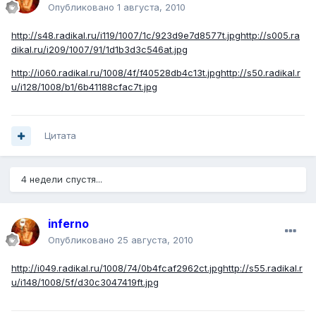
Опубликовано
1 августа, 2010
http://s48.radikal.ru/i119/1007/1c/923d9e7d8577t.jpg
http://s005.ra
dikal.ru/i209/1007/91/1d1b3d3c546at.jpg
http://i060.radikal.ru/1008/4f/f40528db4c13t.jpg
http://s50.radikal.r
u/i128/1008/b1/6b41188cfac7t.jpg
Цитата
4 недели спустя...
inferno
Опубликовано
25 августа, 2010
http://i049.radikal.ru/1008/74/0b4fcaf2962ct.jpg
http://s55.radikal.r
u/i148/1008/5f/d30c3047419ft.jpg