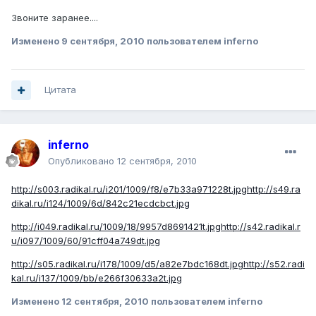
Звоните заранее....
Изменено
9 сентября, 2010
пользователем inferno
Цитата
inferno
Опубликовано
12 сентября, 2010
http://s003.radikal.ru/i201/1009/f8/e7b33a971228t.jpg
http://s49.ra
dikal.ru/i124/1009/6d/842c21ecdcbct.jpg
http://i049.radikal.ru/1009/18/9957d8691421t.jpg
http://s42.radikal.r
u/i097/1009/60/91cff04a749dt.jpg
http://s05.radikal.ru/i178/1009/d5/a82e7bdc168dt.jpg
http://s52.radi
kal.ru/i137/1009/bb/e266f30633a2t.jpg
Изменено
12 сентября, 2010
пользователем inferno