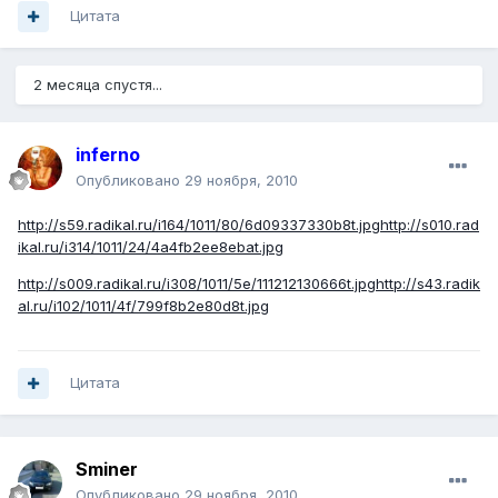
Цитата
2 месяца спустя...
inferno
Опубликовано
29 ноября, 2010
http://s59.radikal.ru/i164/1011/80/6d09337330b8t.jpg
http://s010.rad
ikal.ru/i314/1011/24/4a4fb2ee8ebat.jpg
http://s009.radikal.ru/i308/1011/5e/111212130666t.jpg
http://s43.radik
al.ru/i102/1011/4f/799f8b2e80d8t.jpg
Цитата
Sminer
Опубликовано
29 ноября, 2010