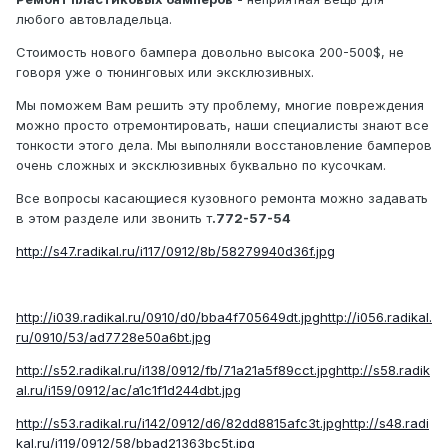
любого автовладельца.
Стоимость нового бампера довольно высока 200-500$, не
говоря уже о тюнинговых или эксклюзивных.
Мы поможем Вам решить эту проблему, многие повреждения
можно просто отремонтировать, наши специалисты знают все
тонкости этого дела. Мы выполняли восстановление бамперов
очень сложных и эксклюзивных буквально по кусочкам.
Все вопросы касающиеся кузовного ремонта можно задавать
в этом разделе или звонить т
.772-57-54
http://s47.radikal.ru/i117/0912/8b/58279940d36f.jpg
http://i039.radikal.ru/0910/d0/bba4f705649dt.jpg
http://i056.radikal.
ru/0910/53/ad7728e50a6bt.jpg
http://s52.radikal.ru/i138/0912/fb/71a21a5f89cct.jpg
http://s58.radik
al.ru/i159/0912/ac/a1c1f1d244dbt.jpg
http://s53.radikal.ru/i142/0912/d6/82dd8815afc3t.jpg
http://s48.radi
kal.ru/i119/0912/58/bbad21363bc5t.jpg