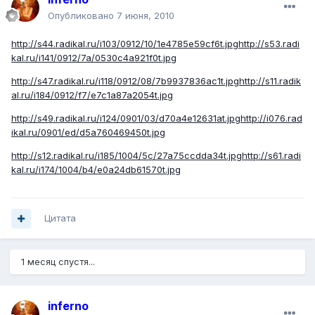
Опубликовано
7 июня, 2010
http://s44.radikal.ru/i103/0912/10/1e4785e59cf6t.jpg
http://s53.radi
kal.ru/i141/0912/7a/0530c4a921f0t.jpg
http://s47.radikal.ru/i118/0912/08/7b9937836ac1t.jpg
http://s11.radik
al.ru/i184/0912/f7/e7c1a87a2054t.jpg
http://s49.radikal.ru/i124/0901/03/d70a4e12631at.jpg
http://i076.rad
ikal.ru/0901/ed/d5a760469450t.jpg
http://s12.radikal.ru/i185/1004/5c/27a75ccdda34t.jpg
http://s61.radi
kal.ru/i174/1004/b4/e0a24db61570t.jpg
Цитата
1 месяц спустя...
inferno