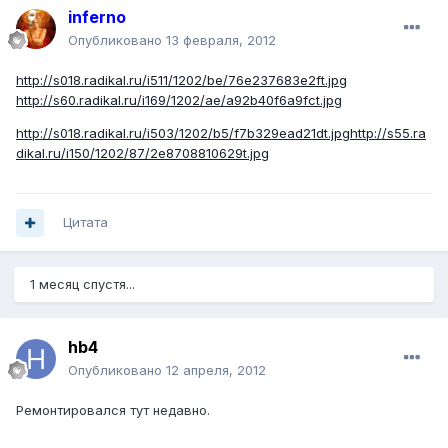
inferno
Опубликовано
13 февраля, 2012
http://s018.radikal.ru/i511/1202/be/76e237683e2ft.jpg
http://s60.radikal.ru/i169/1202/ae/a92b40f6a9fct.jpg
http://s018.radikal.ru/i503/1202/b5/f7b329ead21dt.jpg
http://s55.ra
dikal.ru/i150/1202/87/2e8708810629t.jpg
Цитата
1 месяц спустя...
hb4
Опубликовано
12 апреля, 2012
Ремонтировался тут недавно.