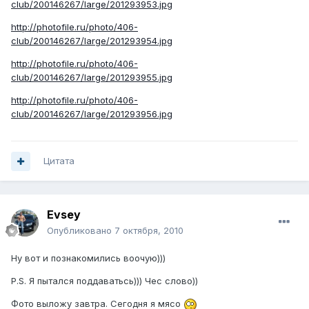
club/200146267/large/201293953.jpg
http://photofile.ru/photo/406-
club/200146267/large/201293954.jpg
http://photofile.ru/photo/406-
club/200146267/large/201293955.jpg
http://photofile.ru/photo/406-
club/200146267/large/201293956.jpg
Цитата
Evsey
Опубликовано
7 октября, 2010
Ну вот и познакомились воочую)))
P.S. Я пытался поддаватьсь))) Чес слово))
Фото выложу завтра. Сегодня я мясо