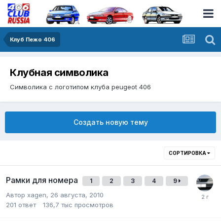
Клуб Пежо 406
Клубная символика
Символика с логотипом клуба peugeot 406
Создать новую тему
СОРТИРОВКА
Рамки для номера
1
2
3
4
9
Автор
xagen
,
26 августа, 2010
201
ответ
136,7 тыс
просмотров