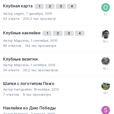
Клубная карта
1
2
3
4
Автор
xagen
,
7 декабря, 2010
93
ответа
250,2 тыс
просмотр
Клубные наклейки
1
2
3
4
Автор
Марсель
,
1 сентября, 2010
86
ответов
144 тыс
просмотра
Клубные визитки
Автор
Марсель
,
1 октября, 2010
24
ответа
26,2 тыс
просмотров
Шапки с логотипом Пежо
Автор
harrypotter
,
18 ноября, 2013
7
ответов
8 тыс
просмотра
Наклейки ко Дню Победы
Автор
Hummels
,
7 апреля, 2013