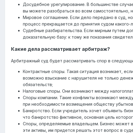
Досудебное урегулирование. В большинстве случае
вы можете разобраться во всем самостоятельно, н
Мировое соглашение. Если дело передано в суд, н
процесс прекращается до принятия судом какого-
Судебные разбирательства. Если мирным путем дог
доказательную базу: к тому же показания свидет
Какие дела рассматривает арбитраж?
Арбитражный суд будет рассматривать спор в следующи
Контрактные споры. Такая ситуация возникает, есл
возможно взыскание с нарушителя не только денеж
обязательств;
Налоговые споры. Они возникают между налогоплат
Споры компании. Такие конфликты возникают между
при необходимости возмещения обществу убытков, 
Банкротство. Если учредитель хочет объявить биз
что банкротство фиктивное, основная цель которо
Споры, определяемые владельцем. Бизнес может вл
эти активы, им придется решать этот вопрос в суде