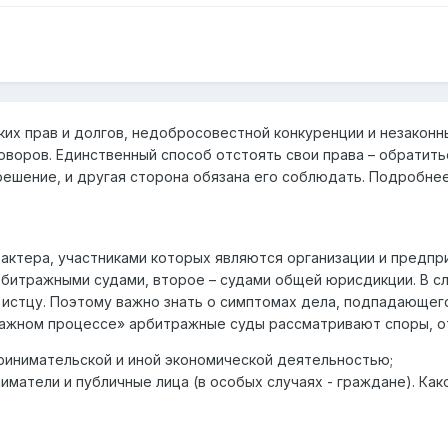
ких прав и долгов, недобросовестной конкуренции и незакон
оворов. Единственный способ отстоять свои права – обратить
решение, и другая сторона обязана его соблюдать. Подробне
актера, участниками которых являются организации и предпр
итражными судами, второе – судами общей юрисдикции. В слу
 истцу. Поэтому важно знать о симптомах дела, подпадающег
тражном процессе» арбитражные суды рассматривают споры,
ринимательской и иной экономической деятельностью;
матели и публичные лица (в особых случаях - граждане). К