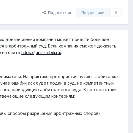
Поделиться
Подписчики
0
ных доначислений компания может понести большие
ся в арбитражный суд. Если компания сможет доказать,
е на сайте
https://jurist-arbitr.ru/
.
иниматели. На практике предприятия путают арбитраж с
чае ошибки иск будет подан в суд, не компетентный
о под юрисдикцию арбитражного суда. В соответствии
 отвечающие следующим критериям:
аковы способы разрешения арбитражных споров?