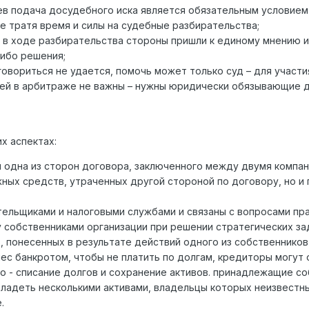
в подача досудебного иска является обязательным условием
е тратя время и силы на судебные разбирательства;
о в ходе разбирательства стороны пришли к единому мнению 
либо решения;
овориться не удается, помочь может только суд – для участ
елей в арбитраже не важны – нужны юридически обязывающие 
х аспектах:
и одна из сторон договора, заключенного между двумя компан
ных средств, утраченных другой стороной по договору, но и
ельщиками и налоговыми службами и связаны с вопросами прав
 собственниками организации при решении стратегических за
понесенных в результате действий одного из собственников и
нес банкротом, чтобы не платить по долгам, кредиторы могут
го - списание долгов и сохранение активов. принадлежащие с
адеть несколькими активами, владельцы которых неизвестны
.