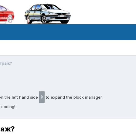
итраж?
on the left hand side
to expand the block manager.
 coding!
раж?