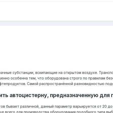
ачные субстанции, вскипающие на открытом воздухе. Трансп
шенно особенна тем, что оборудована строго по правилам бе
ефтепродуктов. Самой распространённой разновидностью под
пить автоцистерну, предназначенную для
в бывает различной, данный параметр варьируется от 20 до 
 Чаще всего для производства оборудования подобного типа в