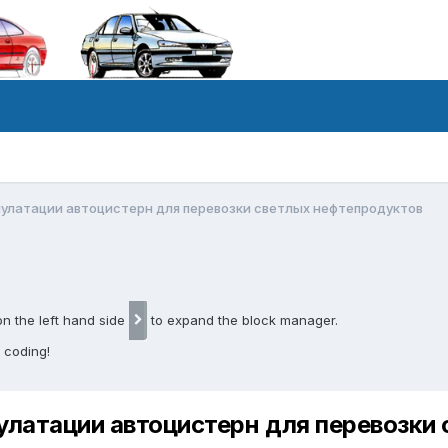
пулатации автоцистерн для перевозки светлых нефтепродуктов
on the left hand side
to expand the block manager.
 coding!
улатации автоцистерн для перевозки